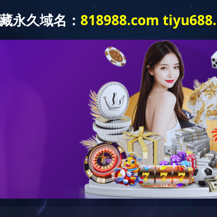
医疗特色
医院文化
党建园地
信息公开