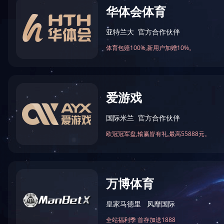
2.
【阜新中医】中医清风 | 中药说廉——甘草
mkspo
友情链接：
MK体育·(国际)官方网站