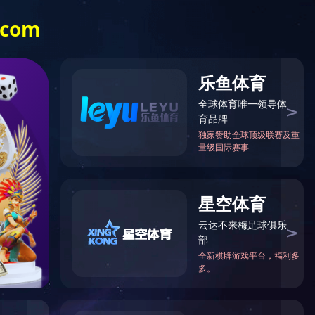
2026年8月06日 星期四
联系我们
健康教育
法治建设
服务指南
2024-07-09