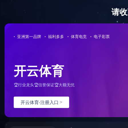
欢迎访问MK体育·(国际)官方网站官方网站
mksport
医院概况
新闻中心
您现在的位置：mksport >> 党建园地
党建园地
1.
【阜新中医】中医清风 | 中药说廉——黄芪