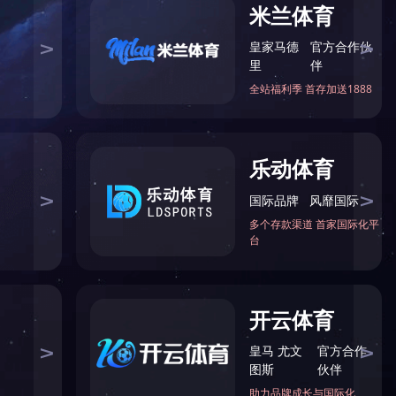
2024-07-09
MK体育·(国际)官方网站 版权所有
电话:0418-2823403 地址：辽宁省阜新市新华街115号
技术支持：
网站制作公司
辽ICP备2020011001号-1