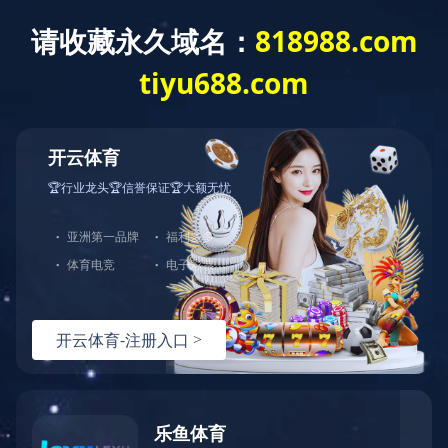
欢迎访问MK体育·(国际)官方网站官方网站
mksport
医院概况
新闻中心
医疗特
您现在的位置：mksport >> 新闻中心
新闻中心
1.
【阜新中医】MK体育·(国际)官方网站三级公立医院绩效考核荣获“B+级