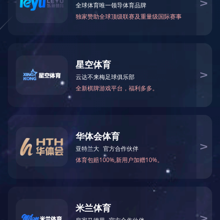
2.
【阜新中医】牵手国家队！我院与中国中医科学院广安门医院技术指
3.
【阜新中医】中医药文化服务月 | 2024年三伏贴预约火热开启！扶
4.
【阜新中医】延伸护理 温暖到家 | 我院“互联网+护理服务”项目正式上
mksport 上一页 下
友情链接：
MK体育·(国际)官方网站