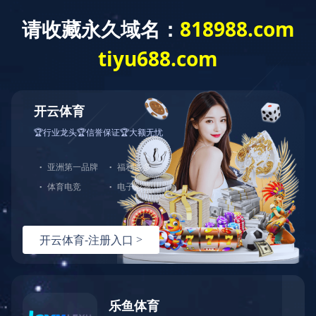
欢迎访问MK体育·(国际)官方网站官方网站
mksport
医院概况
新闻中心
医疗特
您现在的位置：mksport >> 信息公开 >> 院务公开
院务公开
1.
服务价格