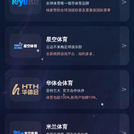
2.
MK体育·(国际)官方网站医联体双向转诊流程图
3.
MK体育·(国际)官方网站服务时间
4.
复印病历流程
5.
行风与投诉-纠纷处理
6.
检验检查
7.
门诊就诊须知
8.
收费查询
9.
MK体育·(国际)官方网站投诉处理流程图